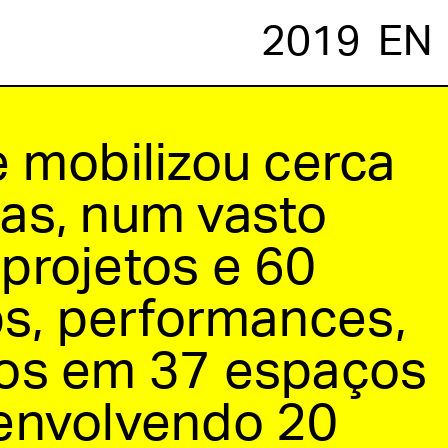
2019
EN
e mobilizou cerca
ias, num vasto
projetos e 60
s, performances,
dos em 37 espaços
 envolvendo 20