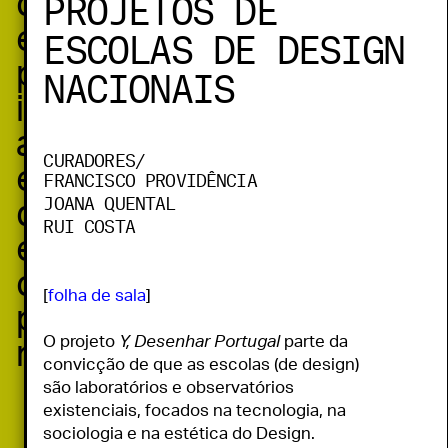
PROJETOS DE
como
ESCOLAS DE DESIGN
exposições, workshops,
performances,
NACIONAIS
instalações e conversas,
apresentados em 37
CURADORES/
espaços das cidades
FRANCISCO PROVIDÊNCIA
JOANA QUENTAL
do Porto e Matosinhos,
RUI COSTA
envolvendo 20
curadores e 310
[
folha de sala
]

participantes de 18
O projeto 
Y, Desenhar Portugal
 parte da 
nacionalidades.
convicção de que as escolas (de design) 
são laboratórios e observatórios 
existenciais, focados na tecnologia, na 
sociologia e na estética do Design.
